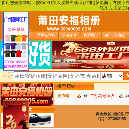
欢迎您光临本站：按Ctrl+D加入收藏夹或保存到电脑桌面，方便
联系方式见面
安福相册首页
莆田电商城
快递查询
联系我们
莆田安福相册
推荐店铺
潮流铺:
主打高端顶级
类目详细分类
黄金展位 虚位以待
QQ:1273862155