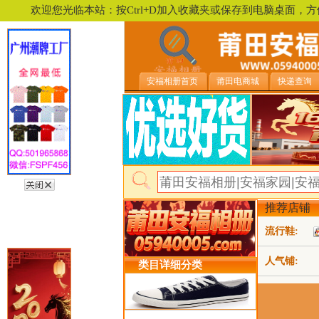
欢迎您光临本站：按Ctrl+D加入收藏夹或保存到电脑桌面
安福相册首页
莆田电商城
快递查询
推荐店铺
流行鞋:
人气铺:
类目详细分类