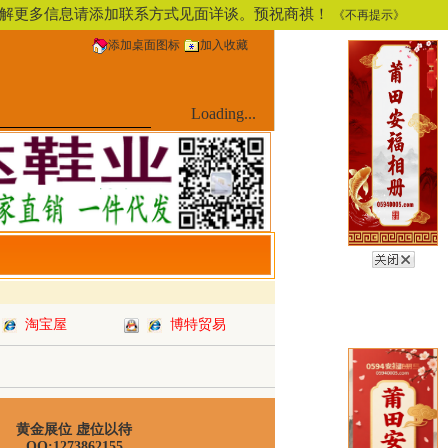
，了解更多信息请添加联系方式见面详谈。预祝商祺！
《不再提示》
添加桌面图标
加入收藏
Loading...
淘宝屋
博特贸易
黄金展位 虚位以待
QQ:1273862155