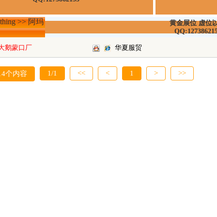
hing >> 阿玛
黄金展位 虚位
QQ:12738621
大鹅蒙口厂
华夏服贸
1/1
<<
<
1
>
>>
14个内容