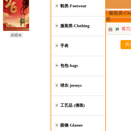
鞋类-Footwear
服装类-Clot
尼
服装类-Clothing
剪刀
批
共
手表
包包-bags
球衣-jerseys
工艺品 (佛珠)
眼镜-Glasses