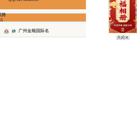
以待
55
广州金顺国际名
品