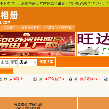
，方便下次访问。温馨提醒：本站信息均采集于网络渠道或当地市场
联系我们
莆田安福相册
电脑版APP桌面下载
众泰鞋业
★旺角鞋贸N
荷芙妮格83
黄金展位 虚位以待
QQ:1273862155