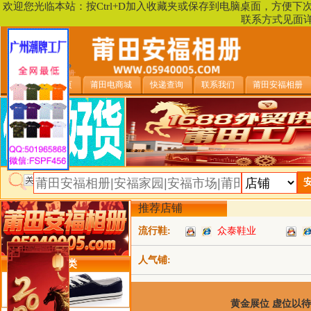
欢迎您光临本站：按Ctrl+D加入收藏夹或保存到电脑桌面，方便
联系方式见面
安福相册首页
莆田电商城
快递查询
联系我们
莆田安福相册
推荐店铺
流行鞋:
众泰鞋业
人气铺:
类目详细分类
黄金展位 虚位以待