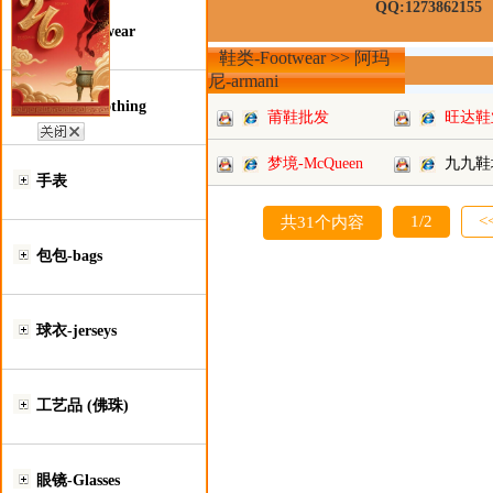
QQ:1273862155
鞋类-Footwear
鞋类-Footwear >> 阿玛
尼-armani
服装类-Clothing
莆鞋批发
旺达鞋
梦境-McQueen
九九鞋
手表
1/2
<
共31个内容
包包-bags
球衣-jerseys
工艺品 (佛珠)
眼镜-Glasses