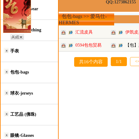
QQ:1273862155
鞋类-Footwear
包包-bags >> 爱马仕-
HERMES
服装类-Clothing
汇流皮具
伊凯皮
0594包包贸易
【包】
手表
1/1
<
共16个内容
包包-bags
球衣-jerseys
工艺品 (佛珠)
眼镜-Glasses