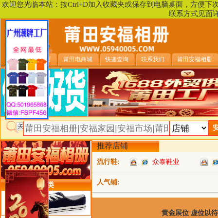
欢迎您光临本站：按Ctrl+D加入收藏夹或保存到电脑桌面，方便
联系方式见面
安福相册首页
莆田电商城
快递查询
联系我们
莆田安福相册
推荐店铺
流行鞋:
众泰鞋业
人气铺:
类目详细分类
黄金展位 虚位以待