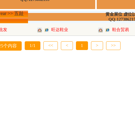
ear >> 五趾
黄金展位 虚位
QQ:12738621
批发
旺达鞋业
鞋合贸易
1/1
<<
<
1
>
>>
25个内容