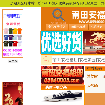
欢迎您光临本站：按Ctrl+D加入收藏夹或保存到电脑桌面
安福相册首页
莆田电商城
快递查询
推荐店铺
流行鞋:
人气铺:
类目详细分类