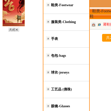
鞋类-Footwear
鞋类-Footw
鞋
服装类-Clothing
莆鞋
共
手表
包包-bags
球衣-jerseys
工艺品 (佛珠)
眼镜-Glasses