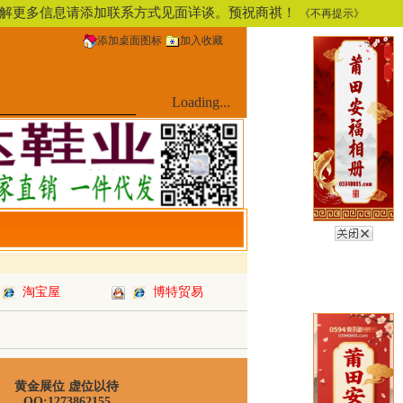
，了解更多信息请添加联系方式见面详谈。预祝商祺！
《不再提示》
添加桌面图标
加入收藏
Loading...
淘宝屋
博特贸易
黄金展位 虚位以待
QQ:1273862155