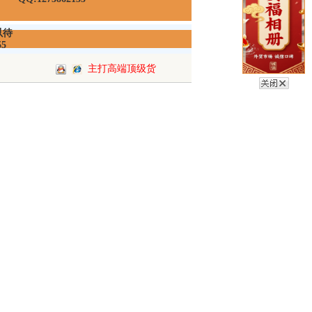
以待
55
主打高端顶级货