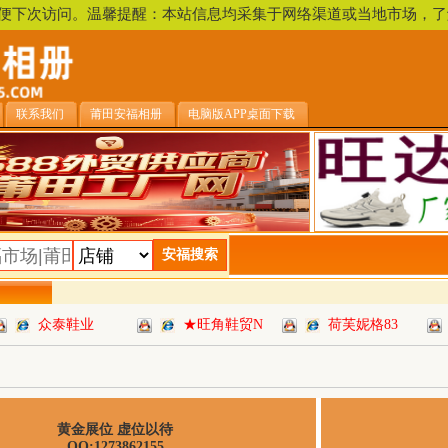
，方便下次访问。温馨提醒：本站信息均采集于网络渠道或当地市场
联系我们
莆田安福相册
电脑版APP桌面下载
众泰鞋业
★旺角鞋贸N
荷芙妮格83
黄金展位 虚位以待
QQ:1273862155