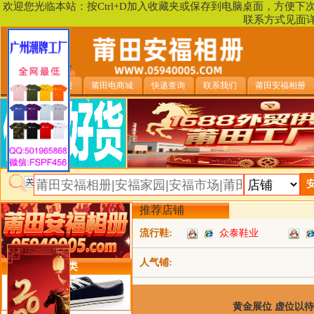
欢迎您光临本站：按Ctrl+D加入收藏夹或保存到电脑桌面，方便
联系方式见面
安福相册首页
莆田电商城
快递查询
联系我们
莆田安福相册
推荐店铺
流行鞋:
众泰鞋业
人气铺:
类目详细分类
黄金展位 虚位以待