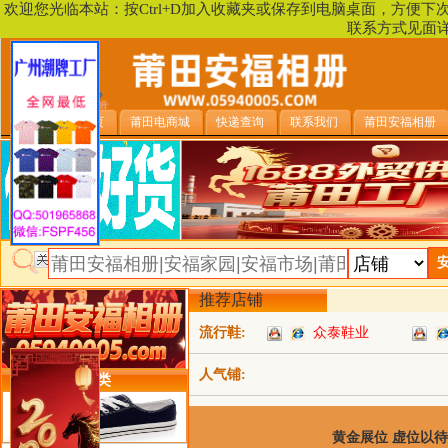
欢迎您光临本站：按Ctrl+D加入收藏夹或保存到电脑桌面，方便
联系方式见面
安福相册首页
莆田电商城
快递查询
联系我们
莆田安福相册
推荐店铺
流行鞋:
众泰鞋业
人气铺:
类目详细分类
黄金展位 虚位以待