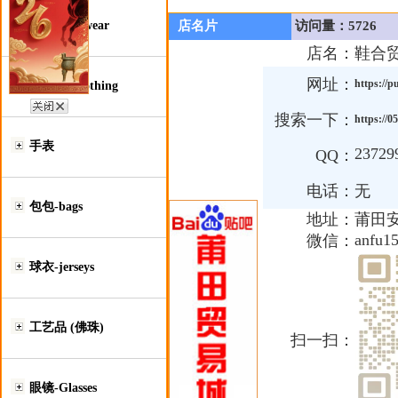
鞋类-Footwear
店名片
访问量：5726
店名：
鞋合
网址：
https://p
服装类-Clothing
搜索一下：
https://
手表
23729
QQ：
电话：
无
包包-bags
地址：
莆田
anfu1
微信：
球衣-jerseys
工艺品 (佛珠)
扫一扫：
眼镜-Glasses