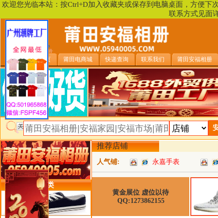
欢迎您光临本站：按Ctrl+D加入收藏夹或保存到电脑桌面，方便
联系方式见面
安福相册首页
莆田电商城
快递查询
联系我们
莆田安福相册
推荐店铺
人气铺:
永嘉手表
类目详细分类
黄金展位 虚位以待
QQ:1273862155