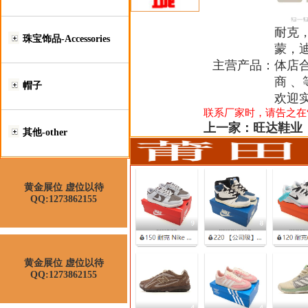
耐克
珠宝饰品-Accessories
蒙，
主营产品：
体店
商 
帽子
欢迎
联系厂家时，请告之在“莆
上一家：
旺达鞋业
其他-other
黄金展位 虚位以待
QQ:1273862155
黄金展位 虚位以待
QQ:1273862155