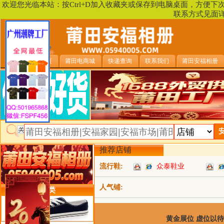
欢迎您光临本站：按Ctrl+D加入收藏夹或保存到电脑桌面，方便
联系方式见面
安福相册首页
莆田电商城
快递查询
联系我们
莆田安福相册
推荐店铺
流行鞋:
众泰鞋业
人气铺:
类目详细分类
黄金展位 虚位以待