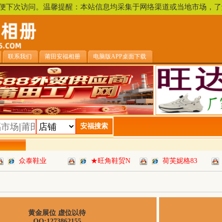
，方便下次访问。温馨提醒：本站信息均采集于网络渠道或当地市场
联系我们
莆田安福相册
电脑版APP桌面下载
众泰鞋业
★旺角鞋贸N
荷芙妮格83
黄金展位 虚位以待
QQ:1273862155