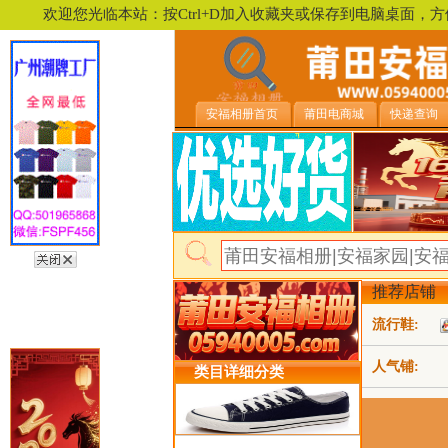
欢迎您光临本站：按Ctrl+D加入收藏夹或保存到电脑桌面
安福相册首页
莆田电商城
快递查询
推荐店铺
流行鞋:
人气铺:
类目详细分类