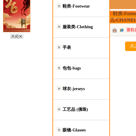
鞋类-Footwear
鞋类-Footw
儿-CHANE
服装类-Clothing
莆鞋
共
手表
包包-bags
球衣-jerseys
工艺品 (佛珠)
眼镜-Glasses