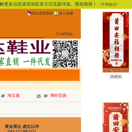
，了解更多信息请添加联系方式见面详谈。预祝商祺！
《不再提示》
添加桌面图标
加入收藏
Loading...
淘宝屋
博特贸易
黄金展位 虚位以待
QQ:1273862155