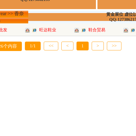
ear >> 香奈
黄金展位 虚位
L
QQ:12738621
批发
旺达鞋业
鞋合贸易
1/1
<<
<
1
>
>>
26个内容