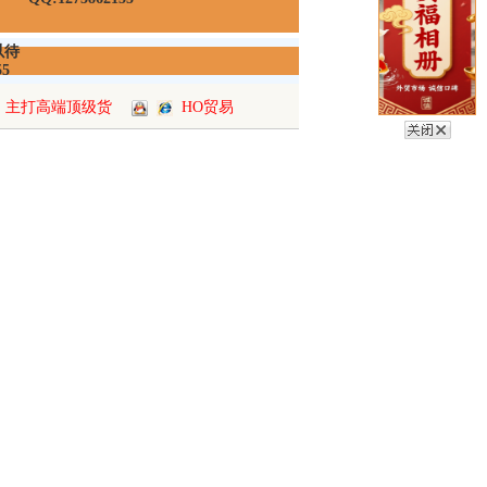
以待
55
主打高端顶级货
HO贸易