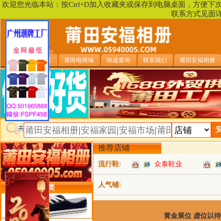
欢迎您光临本站：按Ctrl+D加入收藏夹或保存到电脑桌面，方便
联系方式见面
安福相册首页
莆田电商城
快递查询
联系我们
莆田安福相册
推荐店铺
流行鞋:
众泰鞋业
人气铺:
类目详细分类
黄金展位 虚位以待