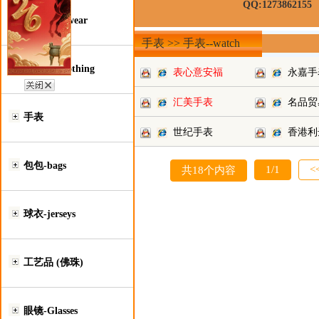
QQ:1273862155
鞋类-Footwear
手表 >> 手表--watch
服装类-Clothing
表心意安福
永嘉手
汇美手表
名品贸
手表
世纪手表
香港利
包包-bags
1/1
<
共18个内容
球衣-jerseys
工艺品 (佛珠)
眼镜-Glasses