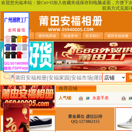
欢迎您光临本站：按Ctrl+D加入收藏夹或保存到电脑桌面，方便
联系方式见面
安福相册首页
莆田电商城
快递查询
联系我们
莆田安福相册
推荐店铺
人气铺:
永嘉手表
类目详细分类
黄金展位 虚位以待
QQ:1273862155