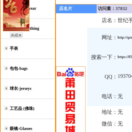
鞋类-Footwear
店名片
访问量：37832
店名：
世纪
服装类-Clothing
网址：
http://q
手表
搜索一下：
https://0
包包-bags
19370
QQ：
球衣-jerseys
电话：
无
工艺品 (佛珠)
地址：
无
微信：
无
眼镜-Glasses