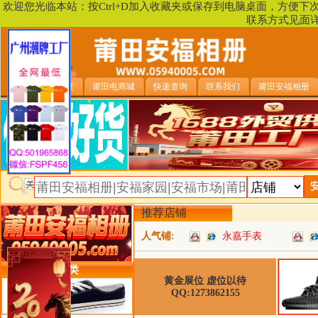
欢迎您光临本站：按Ctrl+D加入收藏夹或保存到电脑桌面，方便
联系方式见面
安福相册首页
莆田电商城
快递查询
联系我们
莆田安福相册
推荐店铺
人气铺:
永嘉手表
类目详细分类
黄金展位 虚位以待
QQ:1273862155