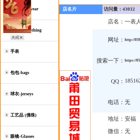
鞋类-Footwear
店名片
访问量：43032
店名：
一表
服装类-Clothing
网址：
http://05
手表
搜索一下：
https://0
包包-bags
18516
QQ：
球衣-jerseys
电话：
无
工艺品 (佛珠)
地址：
安福
微信：
无
眼镜-Glasses