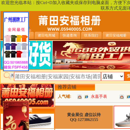
欢迎您光临本站：按Ctrl+D加入收藏夹或保存到电脑桌面，方便
联系方式见面
安福相册首页
莆田电商城
快递查询
联系我们
莆田安福相册
推荐店铺
人气铺:
永嘉手表
类目详细分类
黄金展位 虚位以待
QQ:1273862155