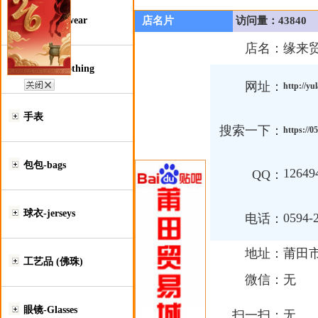
鞋类-Footwear
店名片
访问量：43840
店名：
缘来
服装类-Clothing
网址：
http://y
手表
搜索一下：
https://
包包-bags
12649
QQ：
球衣-jerseys
0594-
电话：
地址：
莆田市
工艺品 (佛珠)
微信：
无
眼镜-Glasses
扫一扫：
无