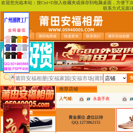
欢迎您光临本站：按Ctrl+D加入收藏夹或保存到电脑桌面，方便
联系方式见面
安福相册首页
莆田电商城
快递查询
联系我们
莆田安福相册
推荐店铺
人气铺:
永嘉手表
类目详细分类
黄金展位 虚位以待
QQ:1273862155