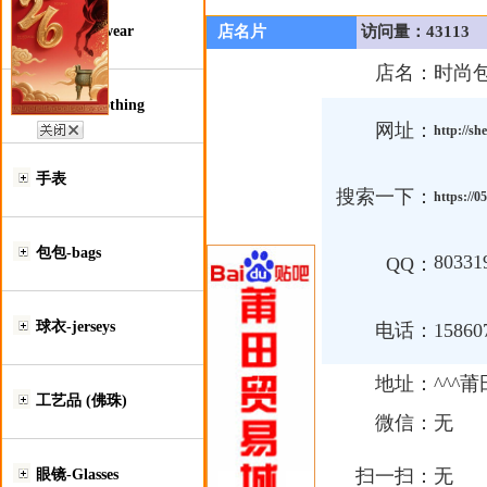
鞋类-Footwear
店名片
访问量：43113
店名：
时尚包
服装类-Clothing
网址：
http://s
手表
搜索一下：
https://
包包-bags
80331
QQ：
球衣-jerseys
电话：
15860
地址：
^^^
工艺品 (佛珠)
微信：
无
扫一扫：
无
眼镜-Glasses