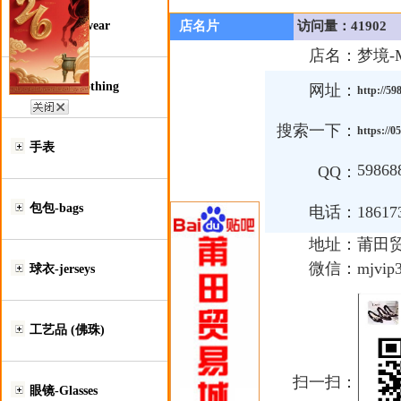
鞋类-Footwear
店名片
访问量：41902
店名：
梦境-M
服装类-Clothing
网址：
http://5
搜索一下：
https://
手表
59868
QQ：
包包-bags
电话：
18617
地址：
莆田
微信：
mjvip
球衣-jerseys
工艺品 (佛珠)
扫一扫：
眼镜-Glasses