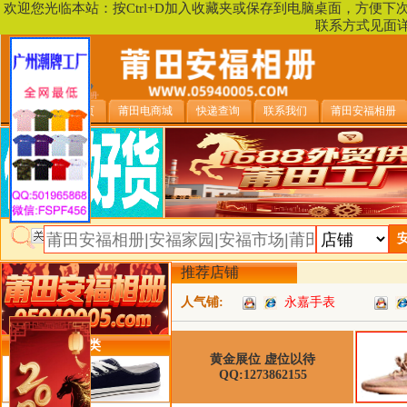
欢迎您光临本站：按Ctrl+D加入收藏夹或保存到电脑桌面，方便
联系方式见面
安福相册首页
莆田电商城
快递查询
联系我们
莆田安福相册
推荐店铺
人气铺:
永嘉手表
类目详细分类
黄金展位 虚位以待
QQ:1273862155