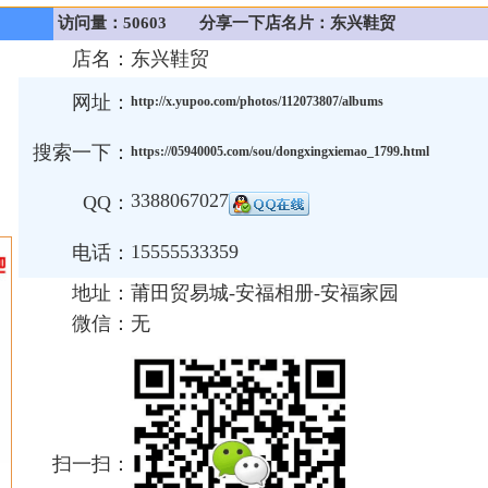
访问量：50603
分享一下店名片：东兴鞋贸
店名：
东兴鞋贸
网址：
http://x.yupoo.com/photos/112073807/albums
搜索一下：
https://05940005.com/sou/dongxingxiemao_1799.html
3388067027
QQ：
15555533359
电话：
地址：
莆田贸易城-安福相册-安福家园
微信：
无
扫一扫：