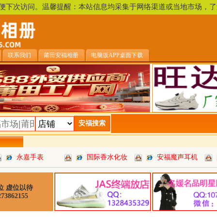
，方便下次访问。温馨提醒：本站信息均采集于网络渠道或当地市场
联系我们
莆田安福相册
电脑版APP桌面下载
永嘉手表
国际香水化妆
安福魔声耳机
位 虚位以待
73862155