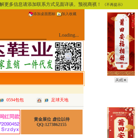
，了解更多信息请添加联系方式见面详谈。预祝商祺！
《不再提示》
添加桌面图标
加入收藏
Loading...
0594包包
足球天地
黄金展位 虚位以待
QQ:1273862155