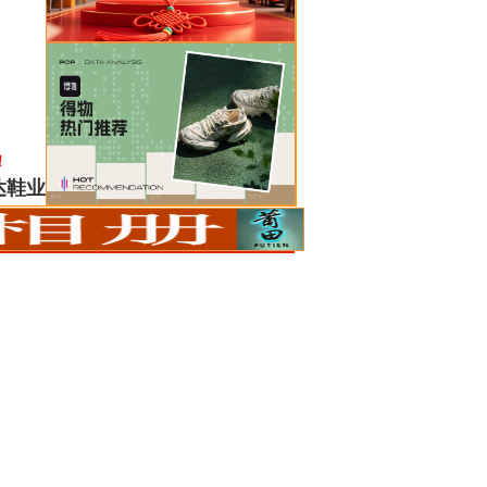
！
达鞋业