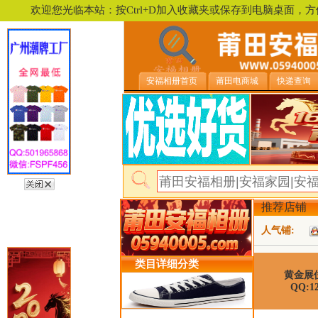
欢迎您光临本站：按Ctrl+D加入收藏夹或保存到电脑桌面
安福相册首页
莆田电商城
快递查询
推荐店铺
人气铺:
类目详细分类
黄金展
QQ:12