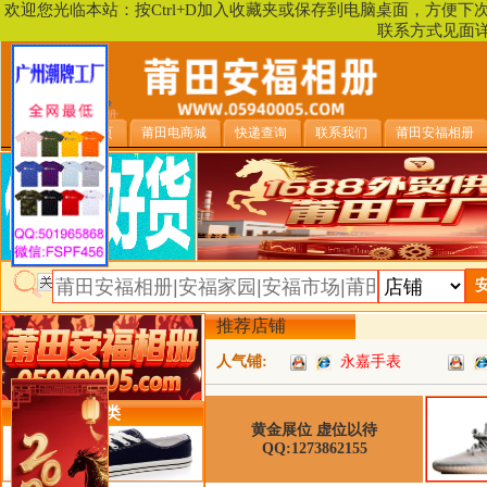
欢迎您光临本站：按Ctrl+D加入收藏夹或保存到电脑桌面，方便
联系方式见面
安福相册首页
莆田电商城
快递查询
联系我们
莆田安福相册
推荐店铺
人气铺:
永嘉手表
类目详细分类
黄金展位 虚位以待
QQ:1273862155