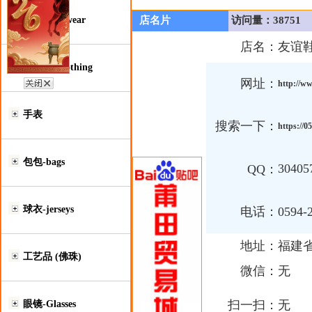
鞋类-Footwear
店名片
访问量：38751
店名：
友谊
服装类-Clothing
网址：
http://w
手表
搜索一下：
https://0
包包-bags
30405
QQ：
球衣-jerseys
电话：
0594-
地址：
福建
工艺品 (佛珠)
微信：
无
扫一扫：
无
眼镜-Glasses