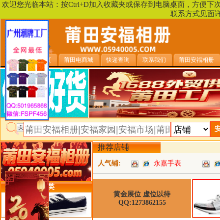
欢迎您光临本站：按Ctrl+D加入收藏夹或保存到电脑桌面，方便
联系方式见面
安福相册首页
莆田电商城
快递查询
联系我们
莆田安福相册
推荐店铺
人气铺:
永嘉手表
类目详细分类
黄金展位 虚位以待
QQ:1273862155