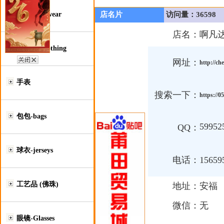
鞋类-Footwear
店名片
访问量：36598
店名：
啊凡
服装类-Clothing
网址：
http://ch
手表
搜索一下：
https://
包包-bags
59952
QQ：
球衣-jerseys
电话：
15659
工艺品 (佛珠)
地址：
安福
微信：
无
眼镜-Glasses