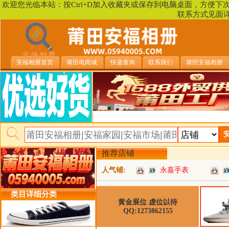
欢迎您光临本站：按Ctrl+D加入收藏夹或保存到电脑桌面，方便
联系方式见面
安福相册首页
莆田电商城
快递查询
联系我们
莆田安福相册
推荐店铺
人气铺:
永嘉手表
类目详细分类
黄金展位 虚位以待
QQ:1273862155