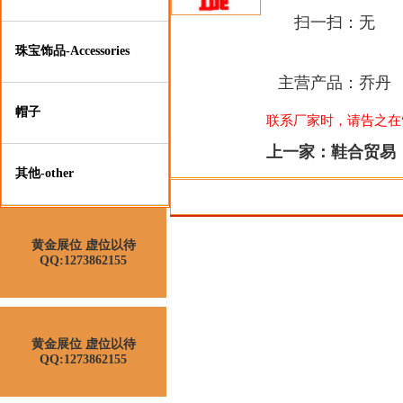
扫一扫：
无
珠宝饰品-Accessories
主营产品：
乔丹
帽子
联系厂家时，请告之在“莆
上一家：
鞋合贸易
其他-other
黄金展位 虚位以待
QQ:1273862155
黄金展位 虚位以待
QQ:1273862155