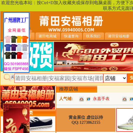
欢迎您光临本站：按Ctrl+D加入收藏夹或保存到电脑桌面，方便
联系方式见面
安福相册首页
莆田电商城
快递查询
联系我们
莆田安福相册
推荐店铺
人气铺:
永嘉手表
类目详细分类
黄金展位 虚位以待
QQ:1273862155