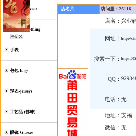
鞋类-Footwear
店名片
访问量：26116
店名：
兴业
服装类-Clothing
网址：
http://xi
手表
搜索一下：
https://
包包-bags
92984
QQ：
球衣-jerseys
电话：
无
工艺品 (佛珠)
地址：
安福
微信：
无
眼镜-Glasses