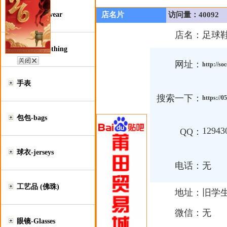
鞋类-Footwear
店名片
访问量：40092
店名：
足球鞋
服装类-Clothing
网址：
http://so
手表
搜索一下：
https://0
包包-bags
12943
QQ：
球衣-jerseys
电话：
无
工艺品 (佛珠)
地址：
旧学
微信：
无
眼镜-Glasses