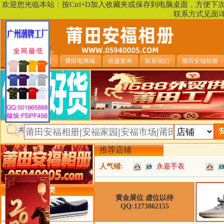
欢迎您光临本站：按Ctrl+D加入收藏夹或保存到电脑桌面，方便
联系方式见面
安福相册首页
莆田电商城
快递查询
联系我们
莆田安福相册
推荐店铺
人气铺:
永嘉手表
类目详细分类
黄金展位 虚位以待
QQ:1273862155