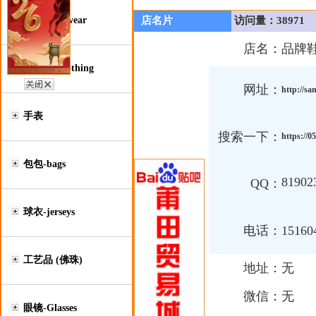
鞋类-Footwear
店名片
访问量：38971
店名：
品牌
服装类-Clothing
网址：
http://sa
手表
搜索一下：
https://
包包-bags
81902
QQ：
球衣-jerseys
电话：
1516
工艺品 (佛珠)
地址：
无
微信：
无
眼镜-Glasses