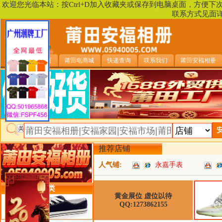
欢迎您光临本站：按Ctrl+D加入收藏夹或保存到电脑桌面，方便
联系方式见面
安福相册首页
莆田电商城
快递查询
联系我们
莆田安福相册
推荐店铺
人气铺:
永嘉手表
类目详细分类
黄金展位 虚位以待
QQ:1273862155