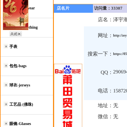
鞋类-Footwear
店名片
访问量：33307
店名：
泽宇
服装类-Clothing
网址：
http://ze
手表
搜索一下：
https://
包包-bags
29069
QQ：
球衣-jerseys
电话：
15872
工艺品 (佛珠)
地址：
无
微信：
无
眼镜-Glasses