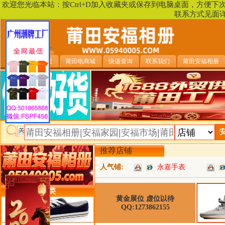
欢迎您光临本站：按Ctrl+D加入收藏夹或保存到电脑桌面，方便
联系方式见面
安福相册首页
莆田电商城
快递查询
联系我们
莆田安福相册
推荐店铺
人气铺:
永嘉手表
类目详细分类
黄金展位 虚位以待
QQ:1273862155