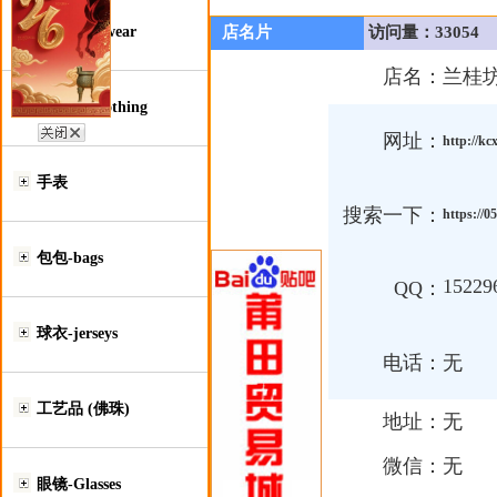
鞋类-Footwear
店名片
访问量：33054
店名：
兰桂
服装类-Clothing
网址：
http://kc
手表
搜索一下：
https://
包包-bags
15229
QQ：
球衣-jerseys
电话：
无
工艺品 (佛珠)
地址：
无
微信：
无
眼镜-Glasses