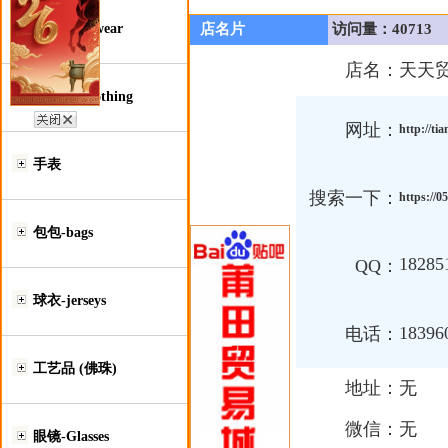
鞋类-Footwear
店名片
访问量：40713
店名：
天天
服装类-Clothing
网址：
http://ti
手表
搜索一下：
https://0
包包-bags
18285
QQ：
球衣-jerseys
18396
电话：
工艺品 (佛珠)
地址：
无
微信：
无
眼镜-Glasses