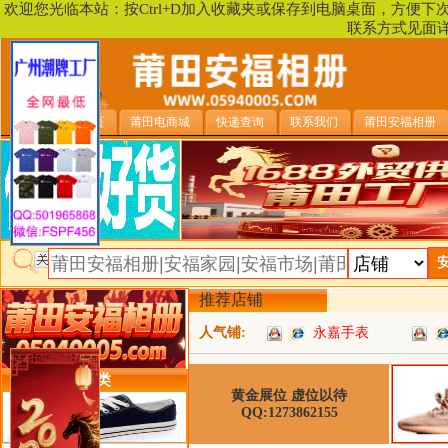
欢迎您光临本站：按Ctrl+D加入收藏夹或保存到电脑桌面，方便
联系方式见面
安福相册首页
莆田电商城
快递查询
联系我们
莆田安福相册
推荐店铺
人气铺:
永嘉手表
类目详细分类
黄金展位 虚位以待
QQ:1273862155