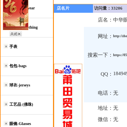
鞋类-Footwear
店名片
访问量：33206
店名：
中华
服装类-Clothing
网址：
http://z
手表
搜索一下：
https://
包包-bags
18494
QQ：
球衣-jerseys
电话：
无
工艺品 (佛珠)
地址：
无
微信：
无
眼镜-Glasses