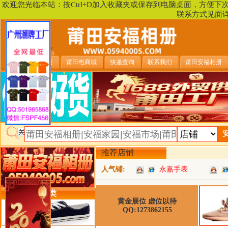
欢迎您光临本站：按Ctrl+D加入收藏夹或保存到电脑桌面，方便
联系方式见面
安福相册首页
莆田电商城
快递查询
联系我们
莆田安福相册
推荐店铺
人气铺:
永嘉手表
类目详细分类
黄金展位 虚位以待
QQ:1273862155