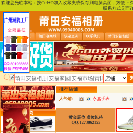
欢迎您光临本站：按Ctrl+D加入收藏夹或保存到电脑桌面，方便
联系方式见面
安福相册首页
莆田电商城
快递查询
联系我们
莆田安福相册
推荐店铺
人气铺:
永嘉手表
类目详细分类
黄金展位 虚位以待
QQ:1273862155