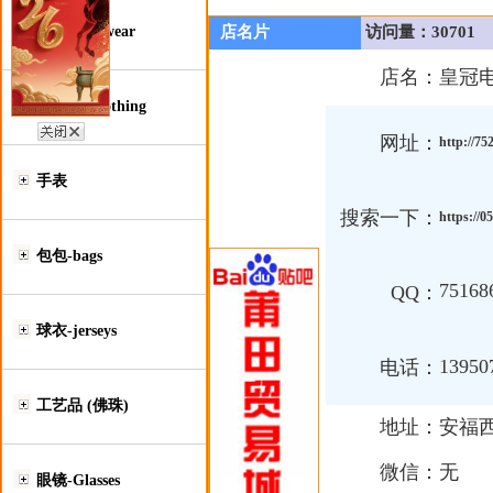
鞋类-Footwear
店名片
访问量：30701
店名：
皇冠
服装类-Clothing
网址：
http://75
手表
搜索一下：
https://
包包-bags
75168
QQ：
球衣-jerseys
13950
电话：
工艺品 (佛珠)
地址：
安福
微信：
无
眼镜-Glasses