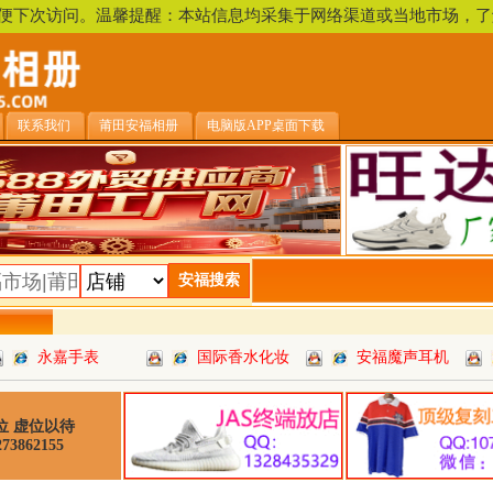
，方便下次访问。温馨提醒：本站信息均采集于网络渠道或当地市场
联系我们
莆田安福相册
电脑版APP桌面下载
永嘉手表
国际香水化妆
安福魔声耳机
位 虚位以待
73862155