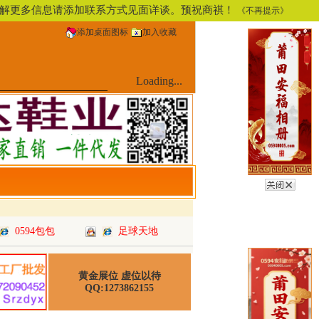
，了解更多信息请添加联系方式见面详谈。预祝商祺！
《不再提示》
添加桌面图标
加入收藏
Loading...
0594包包
足球天地
黄金展位 虚位以待
QQ:1273862155