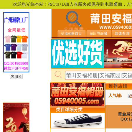
欢迎您光临本站：按Ctrl+D加入收藏夹或保存到电脑桌面
安福相册首页
莆田电商城
快递查询
推荐店铺
人气铺:
类目详细分类
黄金展
QQ:12