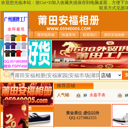
欢迎您光临本站：按Ctrl+D加入收藏夹或保存到电脑桌面，方便
联系方式见面
安福相册首页
莆田电商城
快递查询
联系我们
莆田安福相册
推荐店铺
人气铺:
永嘉手表
类目详细分类
黄金展位 虚位以待
QQ:1273862155