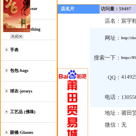
鞋类-Footwear
店名片
访问量：59497
店名：
宸宇
服装类-Clothing
网址：
http://ch
手表
搜索一下：
https://
包包-bags
41492
QQ：
球衣-jerseys
电话：
13055
工艺品 (佛珠)
地址：
莆田
微信：
无
眼镜-Glasses