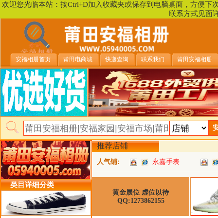
欢迎您光临本站：按Ctrl+D加入收藏夹或保存到电脑桌面，方便
联系方式见面
安福相册首页
莆田电商城
快递查询
联系我们
莆田安福相册
推荐店铺
人气铺:
永嘉手表
类目详细分类
黄金展位 虚位以待
QQ:1273862155