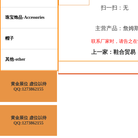
扫一扫：
无
珠宝饰品-Accessories
主营产品：
詹姆斯
帽子
联系厂家时，请告之在“莆
上一家：
鞋合贸易
其他-other
黄金展位 虚位以待
QQ:1273862155
黄金展位 虚位以待
QQ:1273862155