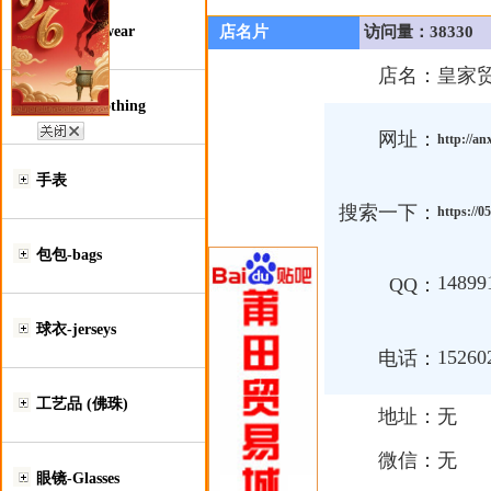
鞋类-Footwear
店名片
访问量：38330
店名：
皇家
服装类-Clothing
网址：
http://a
手表
搜索一下：
https://
包包-bags
14899
QQ：
球衣-jerseys
15260
电话：
工艺品 (佛珠)
地址：
无
微信：
无
眼镜-Glasses