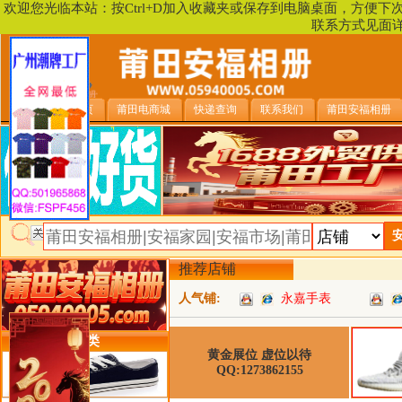
欢迎您光临本站：按Ctrl+D加入收藏夹或保存到电脑桌面，方便
联系方式见面
安福相册首页
莆田电商城
快递查询
联系我们
莆田安福相册
推荐店铺
人气铺:
永嘉手表
类目详细分类
黄金展位 虚位以待
QQ:1273862155