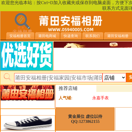
欢迎您光临本站：按Ctrl+D加入收藏夹或保存到电脑桌面，方便
联系方式见面
安福相册首页
莆田电商城
快递查询
联系我们
莆田安福相册
推荐店铺
人气铺:
永嘉手表
类目详细分类
黄金展位 虚位以待
QQ:1273862155