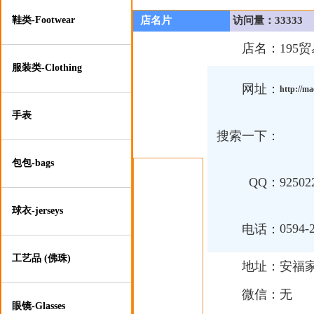
鞋类-Footwear
店名片
访问量：33333
店名：
195
服装类-Clothing
网址：
http://m
手表
搜索一下：
包包-bags
QQ：
92502
球衣-jerseys
0594-
电话：
工艺品 (佛珠)
地址：
安福家
微信：
无
眼镜-Glasses