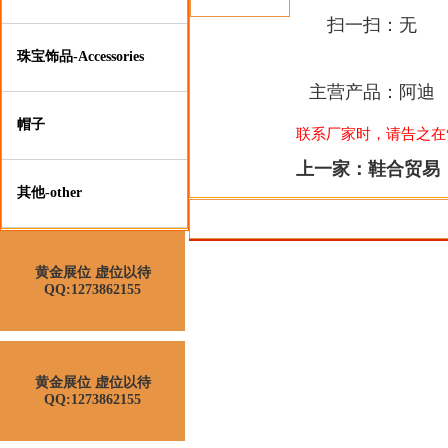
扫一扫：
无
珠宝饰品-Accessories
主营产品：
阿迪
帽子
联系厂家时，请告之在“莆
上一家：
鞋合贸易
其他-other
黄金展位 虚位以待
QQ:1273862155
黄金展位 虚位以待
QQ:1273862155