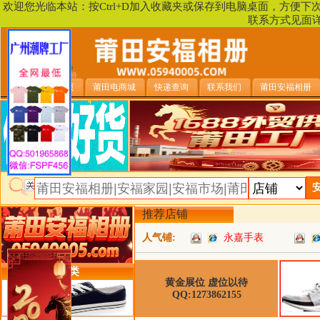
欢迎您光临本站：按Ctrl+D加入收藏夹或保存到电脑桌面，方便
联系方式见面
安福相册首页
莆田电商城
快递查询
联系我们
莆田安福相册
推荐店铺
人气铺:
永嘉手表
类目详细分类
黄金展位 虚位以待
QQ:1273862155