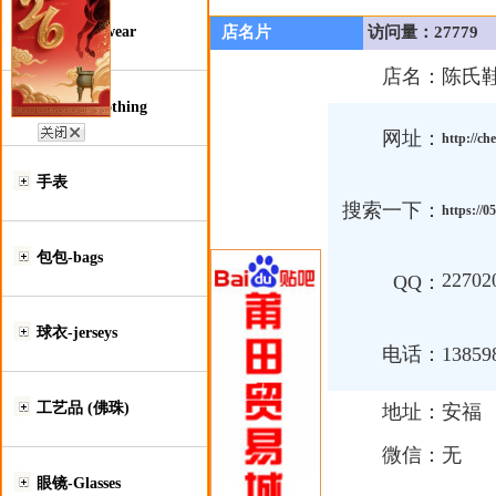
鞋类-Footwear
店名片
访问量：27779
店名：
陈氏
服装类-Clothing
网址：
http://ch
手表
搜索一下：
https://0
包包-bags
22702
QQ：
球衣-jerseys
电话：
13859
工艺品 (佛珠)
地址：
安福
微信：
无
眼镜-Glasses