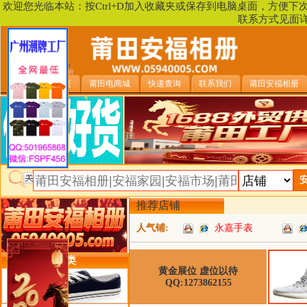
欢迎您光临本站：按Ctrl+D加入收藏夹或保存到电脑桌面，方便
联系方式见面
安福相册首页
莆田电商城
快递查询
联系我们
莆田安福相册
推荐店铺
人气铺:
永嘉手表
类目详细分类
黄金展位 虚位以待
QQ:1273862155