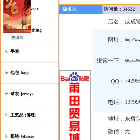
鞋类-Footwear
店名片
访问量：34622
店名：
成成
服装类-Clothing
网址：
http://w
手表
搜索一下：
https://
包包-bags
74295
QQ：
球衣-jerseys
13799
电话：
工艺品 (佛珠)
地址：
东桥
微信：
无
眼镜-Glasses