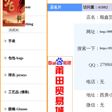
鞋类-Footwear
店名片
访问量：41082
店名：
顺鑫
服装类-Clothing
网址：
http://99
手表
搜索一下：
https://
包包-bags
27986
QQ：
球衣-jerseys
电话：
无
工艺品 (佛珠)
地址：
西庚
微信：
无
眼镜-Glasses