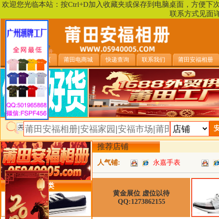
欢迎您光临本站：按Ctrl+D加入收藏夹或保存到电脑桌面，方便
联系方式见面
安福相册首页
莆田电商城
快递查询
联系我们
莆田安福相册
推荐店铺
人气铺:
永嘉手表
类目详细分类
黄金展位 虚位以待
QQ:1273862155