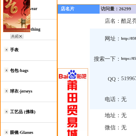
鞋类-Footwear
店名片
访问量：26299
店名：
酷足
服装类-Clothing
网址：
http://0
手表
搜索一下：
https://
包包-bags
51996
QQ：
球衣-jerseys
电话：
无
工艺品 (佛珠)
地址：
无
微信：
无
眼镜-Glasses