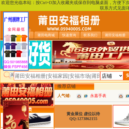
欢迎您光临本站：按Ctrl+D加入收藏夹或保存到电脑桌面，方便
联系方式见面
安福相册首页
莆田电商城
快递查询
联系我们
莆田安福相册
推荐店铺
人气铺:
永嘉手表
类目详细分类
黄金展位 虚位以待
QQ:1273862155