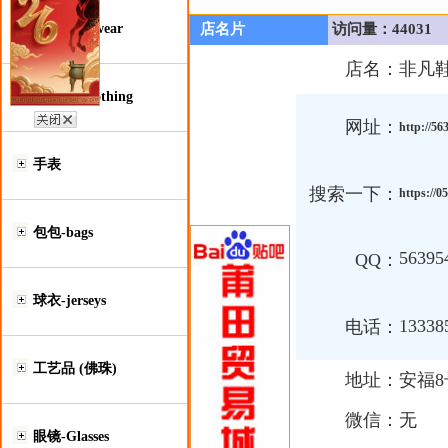
鞋类-Footwear
店名片
访问量：44031
店名：
非凡
服装类-Clothing
网址：
http://56
手表
搜索一下：
https://0
包包-bags
56395
QQ：
球衣-jerseys
13338
电话：
工艺品 (佛珠)
地址：
安福8
微信：
无
眼镜-Glasses