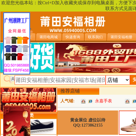
欢迎您光临本站：按Ctrl+D加入收藏夹或保存到电脑桌面，方便
联系方式见面
安福相册首页
莆田电商城
快递查询
联系我们
莆田安福相册
推荐店铺
人气铺:
永嘉手表
类目详细分类
黄金展位 虚位以待
QQ:1273862155